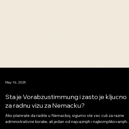
May 16, 2025
Sta je Vorabzustimmung i zasto je kljucno
za radnu vizu za Nemacku?
Ako planirate da radite u Nemackoj, sigurno ste vec culi za razne