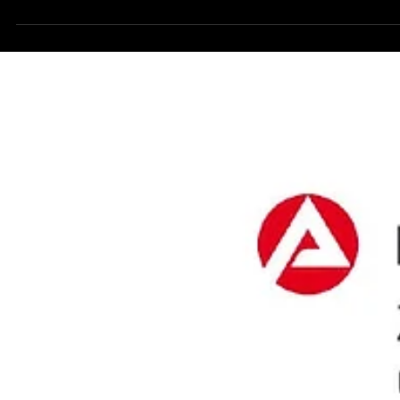
administrativne korake, ali jedan od najvaznijih i najkomplikovanijih..