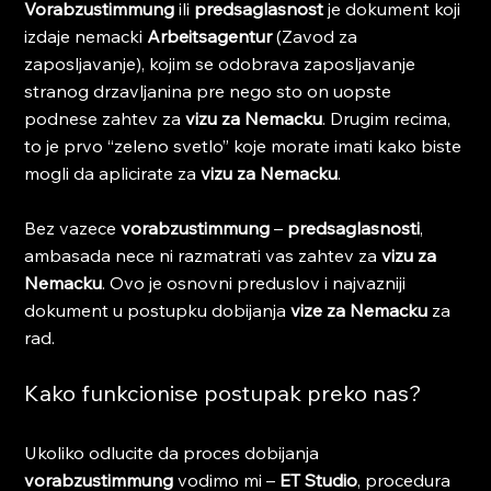
Vorabzustimmung
 ili 
predsaglasnost
 je dokument koji 
izdaje nemacki 
Arbeitsagentur
 (Zavod za 
zaposljavanje), kojim se odobrava zaposljavanje 
stranog drzavljanina pre nego sto on uopste 
podnese zahtev za 
vizu za Nemacku
. Drugim recima, 
to je prvo “zeleno svetlo” koje morate imati kako biste 
mogli da aplicirate za 
vizu za Nemacku
.
Bez vazece 
vorabzustimmung
 – 
predsaglasnosti
, 
ambasada nece ni razmatrati vas zahtev za 
vizu za 
Nemacku
. Ovo je osnovni preduslov i najvazniji 
dokument u postupku dobijanja 
vize za Nemacku
 za 
rad.
Kako funkcionise postupak preko nas?
Ukoliko odlucite da proces dobijanja 
vorabzustimmung
 vodimo mi – 
ET Studio
, procedura 