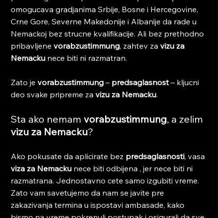
omogucava gradjanima Srbije, Bosne i Hercegovine, 
Crne Gore, Severne Makedonije i Albanije da rade u 
Nemackoj bez strucne kvalifikacije. Ali bez prethodno 
pribavljene 
vorabzustimmung
, zahtev za 
vizu za 
Nemacku
 nece biti ni razmatran.
Zato je 
vorabzustimmung
 – 
predsaglasnost
 – kljucni 
deo svake pripreme za 
vizu za Nemacku
.
Sta ako nemam 
vorabzustimmung
, a zelim 
vizu za Nemacku
?
Ako pokusate da aplicirate bez 
predsaglasnosti
, vasa 
viza za Nemacku
 nece biti odbijena , jer nece biti ni 
razmatrana. Jednostavno cete samo izgubiti vreme. 
Zato vam savetujemo da nam se javite pre 
zakazivanja termina u ispostavi ambasade, kako 
bismo na vreme pokrenuli postupak i osigurali da sve 