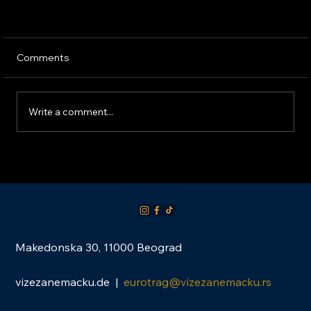
Comments
Write a comment...
Sta je Vorabzustimmung i zasto je kljucno za
radnu vizu za Nemacku?
Makedonska 30, 11000 Beograd
vizezanemacku.de |
eurotrag@vizezanemacku.rs