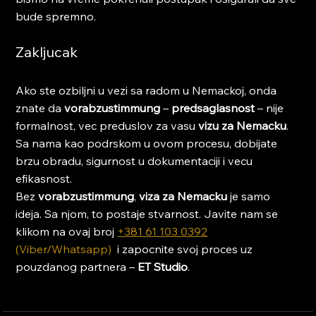
bude spremno.
Zakljucak
Ako ste ozbiljni u vezi sa radom u Nemackoj, onda 
znate da 
vorabzustimmung
 – 
predsaglasnost
 – nije 
formalnost, vec preduslov za vasu 
vizu za Nemacku
. 
Sa nama kao podrskom u ovom procesu, dobijate 
brzu obradu, sigurnost u dokumentaciji i vecu 
efikasnost.
Bez 
vorabzustimmung
, 
viza za Nemacku
 je samo 
ideja. Sa njom, to postaje stvarnost. Javite nam se 
klikom na ovaj broj 
+381 61 103 0392
(Viber/Whatsapp) 
 i zapocnite svoj proces uz 
pouzdanog partnera – 
ET Studio
.