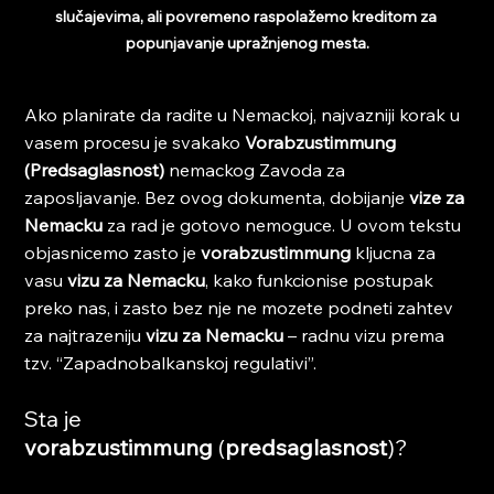
slučajevima, ali povremeno raspolažemo kreditom za 
popunjavanje upražnjenog mesta.
Ako planirate da radite u Nemackoj, najvazniji korak u 
vasem procesu je svakako 
Vorabzustimmung 
(Predsaglasnost) 
nemackog Zavoda za 
zaposljavanje. Bez ovog dokumenta, dobijanje 
vize za 
Nemacku
 za rad je gotovo nemoguce. U ovom tekstu 
objasnicemo zasto je 
vorabzustimmung
 kljucna za 
vasu 
vizu za Nemacku
, kako funkcionise postupak 
preko nas, i zasto bez nje ne mozete podneti zahtev 
za najtrazeniju 
vizu za Nemacku
 – radnu vizu prema 
tzv. “Zapadnobalkanskoj regulativi”.
Sta je 
vorabzustimmung
 (
predsaglasnost
)?