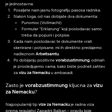
je jednostavna:
Posaljete nam jasnu fotografiju pasosa radnika.
Nakon toga, od nas dobijate dva dokumenta:
Punomoc (Vollmacht)
Formular "Erklarung" koji poslodavac samo 
treba da popuni i potpise.
Kada nam poslodavac te dokumente vrati 
skenirane i potpisane, mi ih direktno predajemo 
nadleznom 
Arbeitsamtu
.
Po dobijanju pozitivne 
vorabzustimmung
, odmah 
je prosledjujemo vama, kako biste podneli zahtev 
za 
vizu za Nemacku
 u ambasadi.
Zasto je 
vorabzustimmung
 kljucna za 
vizu 
za Nemacku
?
Najpopularniji tip 
vize za Nemacku
 je radna viza 
prema regulativi Zapadni Balkan – pravilu koje 